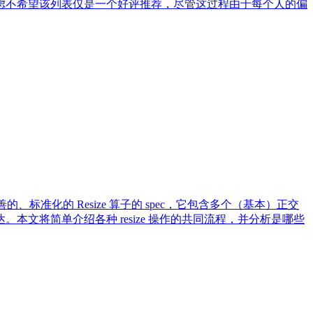
考虑不希望该列表仅是一个好评推荐，尽管这过程由于每个人的偏
标准化的 Resize 算子的 spec，它包含多个（基本）正交
 100% 无损的表达。本文将简单介绍各种 resize 操作的共同流程，并分析是哪些