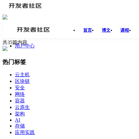
#
AI
首页
博文
课程
共35篇内容
用户中心
热门标签
云主机
区块链
安全
网络
容器
云原生
架构
AI
存储
应用实践