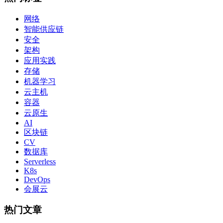
网络
智能供应链
安全
架构
应用实践
存储
机器学习
云主机
容器
云原生
AI
区块链
CV
数据库
Serverless
K8s
DevOps
会展云
热门文章