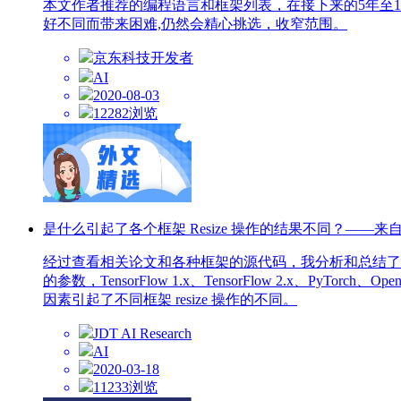
本文作者推荐的编程语言和框架列表，在接下来的5年至
好不同而带来困难,仍然会精心挑选，收窄范围。
京东科技开发者
AI
2020-08-03
12282浏览
是什么引起了各个框架 Resize 操作的结果不同？——来自
经过查看相关论文和各种框架的源代码，我分析和总结了 Res
的参数，TensorFlow 1.x、TensorFlow 2.x、PyTo
因素引起了不同框架 resize 操作的不同。
JDT AI Research
AI
2020-03-18
11233浏览