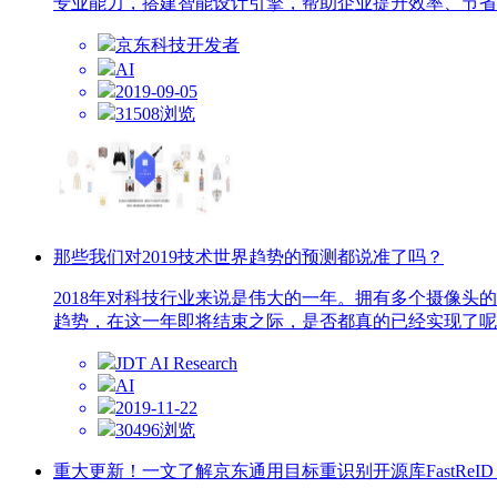
专业能力，搭建智能设计引擎，帮助企业提升效率、节省
京东科技开发者
AI
2019-09-05
31508浏览
那些我们对2019技术世界趋势的预测都说准了吗？
2018年对科技行业来说是伟大的一年。拥有多个摄像头的
趋势，在这一年即将结束之际，是否都真的已经实现了呢
JDT AI Research
AI
2019-11-22
30496浏览
重大更新！一文了解京东通用目标重识别开源库FastReID V