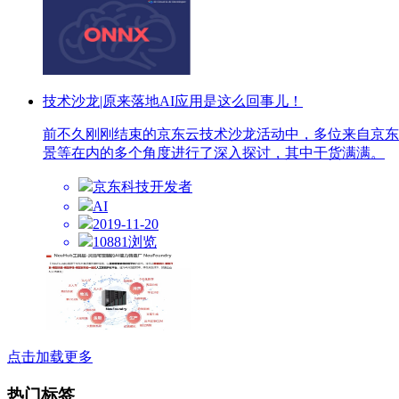
技术沙龙|原来落地AI应用是这么回事儿！
前不久刚刚结束的京东云技术沙龙活动中，多位来自京东云
景等在内的多个角度进行了深入探讨，其中干货满满。
京东科技开发者
AI
2019-11-20
10881浏览
点击加载更多
热门标签