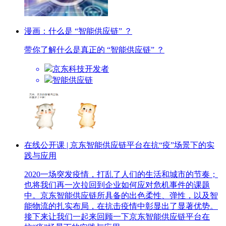
漫画：什么是 “智能供应链” ？
带你了解什么是真正的 “智能供应链” ？
京东科技开发者
智能供应链
在线公开课 | 京东智能供应链平台在抗“疫”场景下的实
践与应用
2020一场突发疫情，打乱了人们的生活和城市的节奏；
也将我们再一次拉回到企业如何应对危机事件的课题
中。京东智能供应链所具备的出色柔性、弹性，以及智
能物流的扎实布局，在抗击疫情中彰显出了显著优势。
接下来让我们一起来回顾一下京东智能供应链平台在