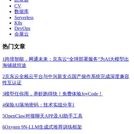
CV
数据库
Serverless
K8s
DevOps
会展云
热门文章
1
跨境智能，网通未来：京东云“全球部署服务”为AI大模型出
海铺就坦途
2
京东云全栈云平台与中兴新支点国产操作系统完成深度兼容
性互认证
3
模型任你用，养虾跑得快！免费体验JoyCode！
4
保险AI落地密码：技术实战分享1
5
OpenClaw对接聊天APP及AI助手工具
6
Oxygen 9N-LLM生成式推荐训练框架