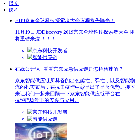
博文
课程
2019京东全球科技探索者大会议程抢先曝光！
11月19日 JDDiscovery 2019京东全球科技探索者大会 即
将重磅来袭 ！！！
京东科技开发者
智能供应链
在线公开课 | 看看京东应急供应链是怎样构建的？
京东智能供应链所具备的出色柔性、弹性，以及智能物
流的扎实布局，在抗击疫情中彰显出了显著优势。接下
来让我们一起来回顾一下京东智能供应链平台在
抗“疫”场景下的实践与应用。
京东科技开发者
智能供应链