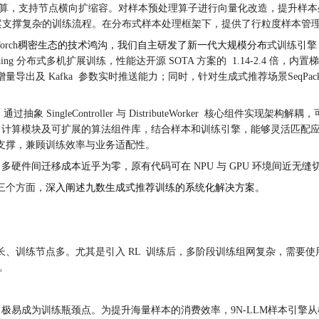
型计算，支持节点横向扩缩容。对样本预处理算子进行向量化改造，提升样本处理
接方案支撑复杂的训练流程。在分布式样本处理框架下，提供了行粒度样本
orch
稠密生态的技术鸿沟，我们自主研发了新一代大规模分布
式训练引擎，
g 分布式多机扩展训练，性能达开源 SOTA 方案的 1.14-2.4 倍，内置梯
ka 参数实时推送能力；同时，针对生成式推荐场景SeqPack/LabelPack等
ingleController 与 DistributeWorker 核心组件实现架构解耦，
oss 计算模块及可扩展的算法组件库，结合样本和训练引擎，能够灵活匹
支撑，兼顾训练效率与业务适配性。
件，多硬件间迁移成本近乎为零，原有代码可在 NPU 与 GPU 环境间近无缝
三个方面，
深入阐述九数生成式推荐训练的系统化解决方案。
、训练节点多。尤其是引入 RL 训练后，多阶段训练组网复杂，需要使用
。
据处理效率低，极易成为训练瓶颈点。为提升海量样本的消费效率，9N-LLM样