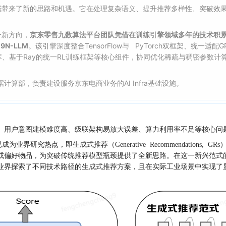
域带来了新的思路和机遇。它在处理复杂语义、提升推荐多样性、突破效
一新方向，
京东零售九数算法平台团队凭借在训练引擎领域多年的技术积累，建设
9N-LLM
。该引擎深度整合TensorFlow与 PyTorch双框架、统
tion加速库、基于Ray的统一RL训练框架等核心组件，协同优化稀疏与稠
大数据计算部
，负责建设服务京东电商业务的AI Infra基础设施。
、用户意图建模难度高、级联架构易放大误差、算力利用率不足等核心问
研究热点，即生成式推荐（Generative Recommendations
品，为突破传统推荐模型瓶颈提供了全新思路。在这一新兴范式的探索进程中，M
业界探索了不同技术路径的生成式推荐方案，且在实际工业场景中实现了