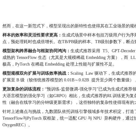
然而，在这一新范式下，模型呈现出的新特性也使得其在工业场景的规
样本的效率和灵活性要求更高：
生成式场景中样本包括万级用户行为序列，
点，预处理耗时也成倍增长。在TB/PB级的样本、TB级别参数下，断
模型架构跨界融合与框架协同鸿沟：
生成式推荐采用 T5、GPT-Dec
成熟的 TensorFlow 生态（尤其是大规模稀疏 Embedding 方案）
极高，PyTorch 在稀疏 Embedding 处理上性能与扩展性不足。
模型规模双向扩展与训练效率挑战：
Scaling Law 驱动下，生
扩展至 B 级（较传统推荐模型的 0.01B～0.02B 提升至少两个数
更加复杂的训练流程：
“预训练-监督微调-强化学习”已成为生成式推
大语言模型的强化学习（如GRPO）相比，生成式推荐的RL训练更为复
性（融合在线学习的分钟级更新需求），这些独特的复杂性使得现有的大语
针对上述痛点与挑战，九数团队依托训练引擎领域多年技术积淀，打造了支撑多框架
TensorFlow与PyTorch 双框架，统一适配 GPU 与 NP
OxygenREC）。