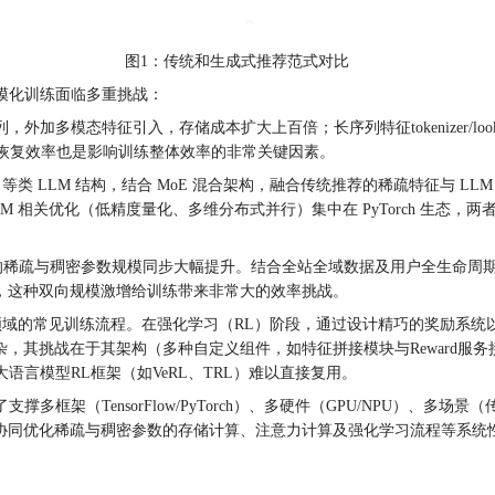
图1：传统和生成式推荐范式对比
模化训练面临多重挑战：
外加多模态特征引入，存储成本扩大上百倍；长序列特征tokenizer/l
点恢复效率也是影响训练整体效率的非常关键因素。
oder 等类 LLM 结构，结合 MoE 混合架构，融合传统推荐的稀疏特征
，而 LLM 相关优化（低精度量化、多维分布式并行）集中在 PyTorch 生态，两
成式推荐的稀疏与稠密参数规模同步大幅提升。结合全站全域数据及用户全生命
量级），这种双向规模激增给训练带来非常大的效率挑战。
荐领域的常见训练流程。在强化学习（RL）阶段，通过设计精巧的奖励系
杂，其挑战在于其架构（多种自定义组件，如特征拼接模块与Reward服
言模型RL框架（如VeRL、TRL）难以直接复用。
（TensorFlow/PyTorch）、多硬件（GPU/NPU）、多场景（
U 异构硬件，通过协同优化稀疏与稠密参数的存储计算、注意力计算及强化学习流