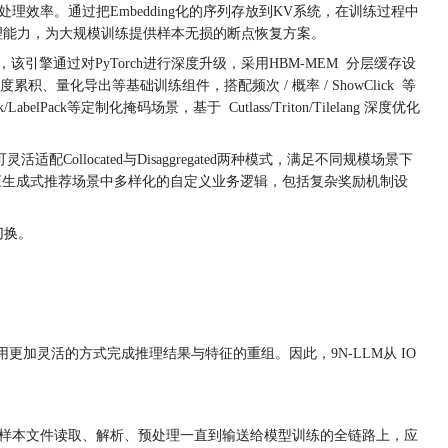
效率。通过把Embedding化的序列存放到KV系统，在训练过程中
管理能力，为大规模训练提供样本无损的断点恢复方案。
该引擎通过对PyTorch进行深度升级，采用HBM-MEM 分层缓存设
度累积、量化导出等基础训练组件，搭配频次 / 概率 / ShowClick 等
定制化掩码场景，基于 Cutlass/Triton/Tilelang 深度优化
可灵活适配Collocated与Disaggregated两种模式，满足不同规模场景下
配应生成式推荐场景中多样化的自定义业务逻辑，包括复杂奖励机制设
切换。
更加灵活的方式完成推理结果与特征的重组。因此，9N-LLM从 IO
本引擎从样本文件读取、解析、预处理一直到输送给模型训练的全链路上，应