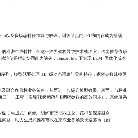
ookup以及多模态特征加载与解码，训练节点的CPU和内存成为瓶颈
与 LLM 的稠密生成特性。但这一跨界架构导致技术栈冲突，传统推荐依赖
者鸿沟使得框架协同能力缺失，TensorFlow 下实现 LLM 类优化成本
周期序列，模型既要处理 TB 级动态词表与异构特征，稠密参数规模更
统以及融合多目标业务策略，从而进一步提升模型效果。然而，与标准
务接口）、工程（实现TB级稀疏与B稠密参数的高效同步）、系统复杂
传统 / 生成式）的统一训练框架 9N-LLM。该框架深度融合
程等系统性问题，助力生成式推荐范式在京东业务场景快速落地（如