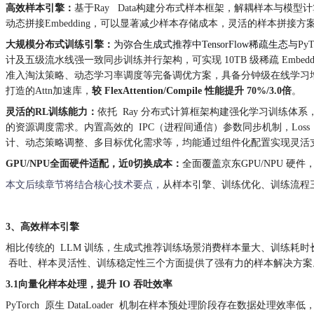
高效样本引擎：
基于Ray Data构建分布式样本框架，解耦样本与模
动态拼接Embedding，可以显著减少样本存储成本，灵活的样本拼
大规模分布式训练引擎：
为弥合生成式推荐中TensorFlow
稀疏生态与
PyT
计及五级流水线强一致同步训练并行架构，可实现 10TB 级稀疏 Embeddin
准入淘汰策略、动态学习率调度等完备调优方案，具备分钟级在线学习增量导出及 Kaf
打造的Attn加速库，
较 FlexAttention/Compile 性能提升 70%/3.0倍
。
灵活的RL训练能力：
依托 Ray 分布式计算框架构建强化学习训练体系，通过抽象 S
的资源调度需求。内置高效的 IPC（进程间通信）参数同步机制，L
计、动态策略调整、多目标优化需求等，均能通过组件化配置实现灵活
GPU/NPU全面硬件适配，近0切换成本：
全面覆盖京东GPU/NPU 硬
本文后续章节将结合核心技术要点，
从样本引擎、训练优化、训练流程
3、高效样本引擎
相比传统的 LLM 训练，生成式推荐训练场景消费样本量大、训练耗时长
吞吐、样本灵活性、训练稳定性三个方面提供了强有力的样本解决方案
3.1向量化样本处理，提升 IO 吞吐效率
PyTorch 原生 DataLoader 机制在样本预处理阶段存在数