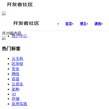
#
MySQL
首页
博文
课程
共29篇内容
用户中心
热门标签
云主机
区块链
安全
网络
容器
云原生
架构
AI
存储
应用实践