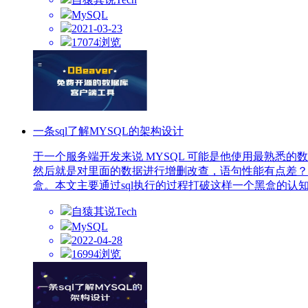
MySQL
2021-03-23
17074浏览
一条sql了解MYSQL的架构设计
于一个服务端开发来说 MYSQL 可能是他使用最熟悉的
然后就是对里面的数据进行增删改查，语句性能有点差？没
盒。本文主要通过sql执行的过程打破这样一个黑盒的认知
自猿其说Tech
MySQL
2022-04-28
16994浏览