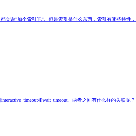
家都会说”加个索引吧”。但是索引是什么东西，索引有哪些特性
ive_timeout和wait_timeout。两者之间有什么样的关联呢？