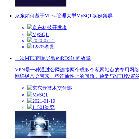
京东如何基于Vitess管理大型MySQL实例集群
京东科技开发者
MySQL
2020-07-21
12895浏览
一次MTU问题导致的RDS访问故障
VPN是一种通过公网连接两个或多个私网站点的专用网络
网络经常会带来一些连通性上的问题，通常与MTU设置
京东云技术交付部
MySQL
2021-01-19
11501浏览