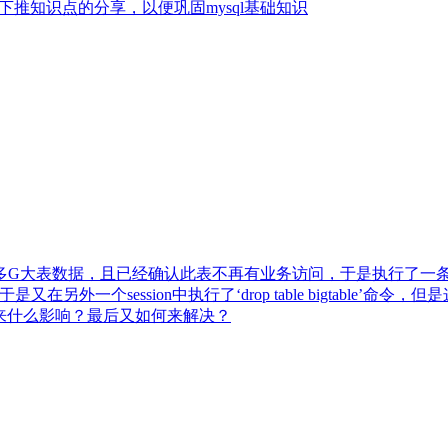
引下推知识点的分享，以便巩固mysql基础知识
表数据，且已经确认此表不再有业务访问，于是执行了一条命令‘delet
又在另外一个session中执行了‘drop table bigtable
？会带来什么影响？最后又如何来解决？