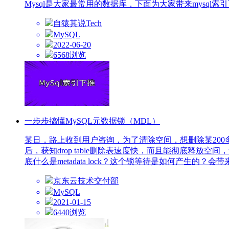
Mysql是大家最常用的数据库，下面为大家带来mysql索
自猿其说Tech
MySQL
2022-06-20
6568浏览
一步步搞懂MySQL元数据锁（MDL）
某日，路上收到用户咨询，为了清除空间，想删除某200多G大
后，获知drop table删除表速度快，而且能彻底释放空间，于是
底什么是metadata lock？这个锁等待是如何产生的
京东云技术交付部
MySQL
2021-01-15
6440浏览