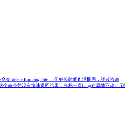
e from bigtable’，但好长时间也没删完，经过咨询
’命令，但是这个命令并没有快速返回结果，光标一直hang在原地不动。 到