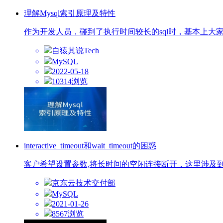
理解Mysql索引原理及特性
作为开发人员，碰到了执行时间较长的sql时，基本上大
自猿其说Tech
MySQL
2022-05-18
10314浏览
interactive_timeout和wait_timeout的困惑
客户希望设置参数,将长时间的空闲连接断开，这里涉及到interact
京东云技术交付部
MySQL
2021-01-26
8567浏览