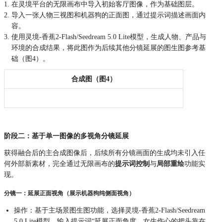
在灵境平台的无限画布中导入初始客厅图像，作为基础图层。
导入一张人物三视图和机器狗的正面图，通过提示词描述画面内
容。
使用灵境-香蕉2-Flash/Seedream 5.0 Lite模型，生成人物、产品与
环境的合成结果，将此图作为后续其他分镜延展的图生图参考基
础（图4）。
合成图（图4）
阶段二：基于单一图像的多视角分镜延展
获得融合后的主合成图像后，后续所有分镜画面的生成均未引入任
何外部新素材，完全通过无限画布的
提示词控制
与
局部重绘
功能实
现。
分镜一：延展正面视角（展示机器狗纯侧面视角）
操作：基于主场景图生图功能，选择灵境-香蕉2-Flash/Seedream
5.0 Lite模型，输入提示词“延展正面角度，女生伤心的把头靠在