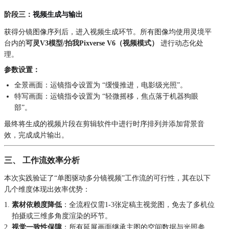
阶段三：
视频生成与输出
获得分镜图像序列后，进入视频生成环节。所有图像均使用灵境平
台内的
可灵V3模型/拍我Pixverse V6（视频模式）
进行动态化处
理。
参数设置：
全景画面：运镜指令设置为 “缓慢推进，电影级光照”。
特写画面：运镜指令设置为 “轻微摇移，焦点落于机器狗眼
部”。
最终将生成的视频片段在剪辑软件中进行时序排列并添加背景音
效，完成成片输出。
三、 工作流效率分析
本次实践验证了“单图驱动多分镜视频”工作流的可行性，其在以下
几个维度体现出效率优势：
素材依赖度降低
：全流程仅需1-3张定稿主视觉图，免去了多机位
拍摄或三维多角度渲染的环节。
视觉一致性保障
：所有延展画面继承主图的空间数据与光照参