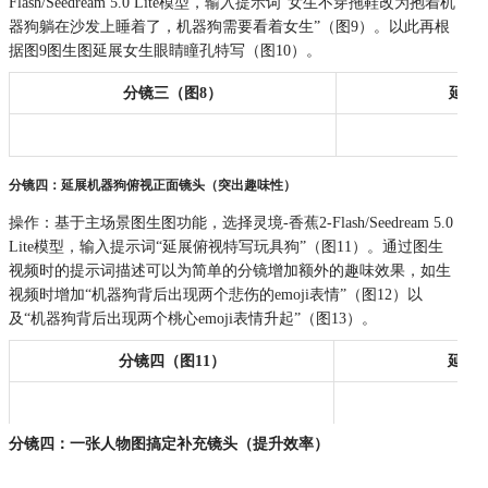
Flash/Seedream 5.0 Lite模型，输入提示词“女生不穿拖鞋改为抱着机
器狗躺在沙发上睡着了，机器狗需要看着女生”（图9）。以此再根
据图9图生图延展女生眼睛瞳孔特写（图10）。
分镜三（图8）
延展
分镜四：延展机器狗俯视正面镜头（突出趣味性）
操作：基于主场景图生图功能，选择灵境-香蕉2-Flash/Seedream 5.0
Lite模型，输入提示词“延展俯视特写玩具狗”（图11）。通过图生
视频时的提示词描述可以为简单的分镜增加额外的趣味效果，如生
视频时增加“机器狗背后出现两个悲伤的emoji表情”（图12）以
及“机器狗背后出现两个桃心emoji表情升起”（图13）。
分镜四（图11）
延展（
分镜四：一张人物图搞定补充镜头（提升效率）