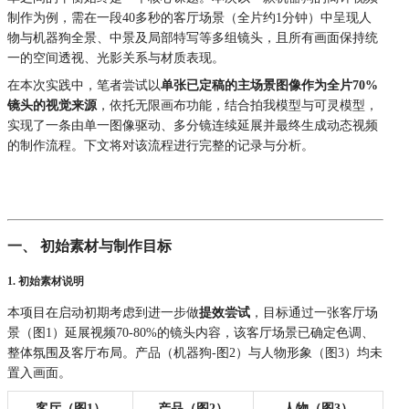
制作为例，需在一段40多秒的客厅场景（全片约1分钟）中呈现人
物与机器狗全景、中景及局部特写等多组镜头，且所有画面保持统
一的空间透视、光影关系与材质表现。
在本次实践中，笔者尝试以
单张已定稿的主场景图像作为全片70%
镜头的视觉来源
，依托无限画布功能，结合拍我模型与可灵模型，
实现了一条由单一图像驱动、多分镜连续延展并最终生成动态视频
的制作流程。下文将对该流程进行完整的记录与分析。
一、 初始素材与制作目标
1. 初始素材说明
本项目在启动初期考虑到进一步做
提效尝试
，目标通过一张客厅场
景（图1）延展视频70-80%的镜头内容，该客厅场景已确定色调、
整体氛围及客厅布局。产品（机器狗-图2）与人物形象（图3）均未
置入画面。
客厅（图1）
产品（图2）
人物（图3）