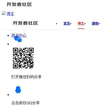
博文
开发者社区
>
博文
>
告别 “盲买”！京东 AI 试穿 Oxygen T
首页
博文
课程
分享
用户中心
打开微信扫码分享
点击前往QQ分享