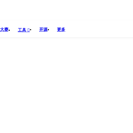
ryon：让服饰购物从“想象”到“所见即所得”
大赛
开源
更多
工具
