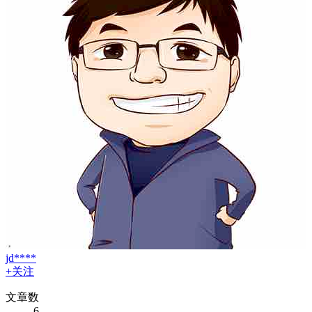
jd****
+关注
文章数
6