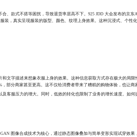
式不搭等困扰，导致退货率居高不下。925 JDD 大会发布的京东AI 试穿
品牌的服装，真实呈现服装的版型、颜色、纹理上身效果。这种沉浸式、个
片和文字描述来想象衣服上身的效果。这种信息获取方式存在极大的局限
 40%，部分商家甚至更高。这不仅给消费者带来了糟糕的购物体验，也让商
以及客服压力的增大。同时，低效的转化也限制了业务的增长速度。如何
早期以 GAN 图像合成技术为核心，通过静态图像叠加与简单变形实现试