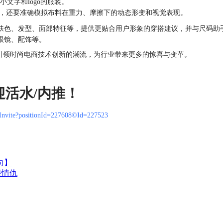
文字和logo的服装。
体，还要准确模拟布料在重力、摩擦下的动态形变和视觉表现。
肤色、发型、面部特征等，提供更贴合用户形象的穿搭建议，并与尺码助
眼镜、配饰等。
 将持续引领时尚电商技术创新的潮流，为行业带来更多的惊喜与变革。
迎活水/内推！
onInvite?positionId=227608©Id=227523
向】
恨情仇