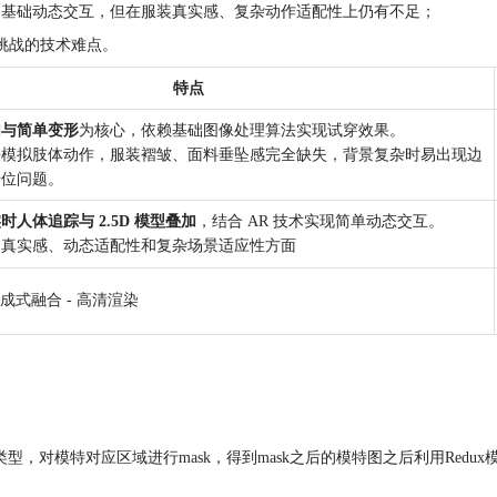
实现了基础动态交互，但在服装真实感、复杂动作适配性上仍有不足；
挑战的技术难点。
特点
加与简单变形
为核心，依赖基础图像处理算法实现试穿效果。
法模拟肢体动作，服装褶皱、面料垂坠感完全缺失，背景复杂时易出现边
错位问题。
时人体追踪与 2.5D 模型叠加
，结合 AR 技术实现简单动态交互。
装真实感、动态适配性和复杂场景适应性方面
生成式融合 - 高清渲染
类型，对模特对应区域进行mask，得到mask之后的模特图之后利用Redux