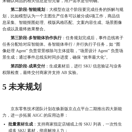
来确认商品的相关信息是否完备，用户需求是否明确。
第二阶段-智能规划
：大模型在这个阶段要完成任务的拆解与规
划，比如模型认为一个主图生产任务可以被分成6项工作，商品信
息采集、智能抠图处理、模版风格匹配、文案内容生成、场景图像
合成以及最终效果整合。
第三阶段-多智能体协作执行
：
任务规划完成后，事件总线将子
任务分配给对应智能体。
各智能体串行 / 并行执行子任务，如 “图
像处理 Agent” 负责背景移除与主体提取，“场景设计 Agent” 负责场
景生成；
通过事件总线实时同步进度，确保 “效率最大化”。
第四阶段-成果交付
：生成素材后，进行 SKU 信息验证与业务
权限检查，最终交付商家并支持 AB 实验。
5 未来规划
京东零售技术团队计划在焕新版京点点平台二期推出四大新能
力，进一步拓展 AIGC 的应用边界：
批量素材生成
：支持商家指定店铺或上传 SKU 列表，一次性生
成多 SKU 素材，彻底解放人力；