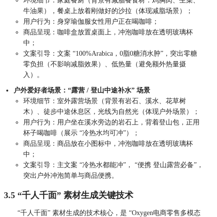
环境细节：家庭餐厨（背景有减脂餐食材：鸡胸肉、生菜、
牛油果），餐桌上放着刚做好的沙拉（体现减脂场景）；
用户行为：身穿瑜伽服女性用户正在喝咖啡；
商品呈现：咖啡盒放置桌面上，冲泡咖啡放在透明玻璃杯
中；
文案引导：文案 “100%Arabica，0脂0糖消水肿”，突出零糖
零负担（不影响减脂效果）、低热量（避免额外热量摄
入）。
户外爱好者场景：“露营 / 登山中途补水” 场景
环境细节：室外露营场景（背景有岩石、溪水、花草树
木）、徒步中途休息区，光线为自然光（体现户外场景）；
用户行为：用户坐在溪水旁边的岩石上，背着登山包，正用
杯子喝咖啡（展示 “冷热水均可冲”）；
商品呈现：商品放在小图标中，冲泡咖啡放在透明玻璃杯
中；
文案引导：主文案 “冷热水都能冲”， “便携 登山露营必备”，
突出户外冲泡简单与商品便携。
3.5
“千人千面” 素材生成
关键技术
“千人千面” 素材生成的技术核心，是 “Oxygen电商零售多模态