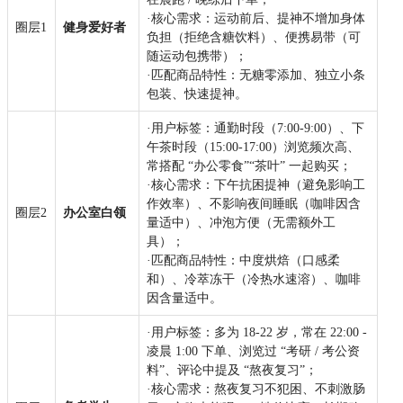
·核心需求：运动前后、提神不增加身体
圈层1
健身爱好者
负担（拒绝含糖饮料）、便携易带（可
随运动包携带）；
·匹配商品特性：无糖零添加、独立小条
包装、快速提神。
·用户标签：通勤时段（7:00-9:00）、下
午茶时段（15:00-17:00）浏览频次高、
常搭配 “办公零食”“茶叶” 一起购买；
·核心需求：下午抗困提神（避免影响工
作效率）、不影响夜间睡眠（咖啡因含
圈层2
办公室白领
量适中）、冲泡方便（无需额外工
具）；
·匹配商品特性：中度烘焙（口感柔
和）、冷萃冻干（冷热水速溶）、咖啡
因含量适中。
·用户标签：多为 18-22 岁，常在 22:00 -
凌晨 1:00 下单、浏览过 “考研 / 考公资
料”、评论中提及 “熬夜复习”；
·核心需求：熬夜复习不犯困、不刺激肠