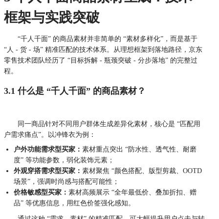
框架与实践突破
“千人千面” 的商品素材并非简单的 “素材多样化”，而是基于
“人 - 货 - 场” 精准匹配的技术体系。从理想框架到落地路径，京东
零售技术团队经历了 “目标拆解 - 瓶颈突破 - 分步落地” 的完整过
程。
3.1 什么是 “千人千面” 的商品素材？
同一商品针对不同用户群体生成差异化素材，核心是 “匹配用
户需求痛点”。以冲锋衣为例：
户外功能需求型买家：
素材重点突出 “防水性、透气性、耐磨
度” 等功能参数，弱化装饰元素；
外观穿搭需求型买家：
素材聚焦 “颜色搭配、版型剪裁、OOTD
场景”，强调时尚感与搭配可能性；
价格敏感型买家：
素材高频展示 “全年最低价、叠加折扣、赠
品” 等优惠信息，用红色价签强化感知。
通过这种 “需求 - 素材” 的精准匹配，可大幅提升用户点击与转