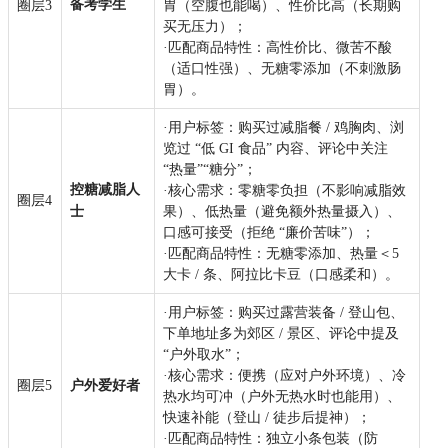
备考学生
圈层3
胃（空腹也能喝）、性价比高（长期购
买无压力）；
·匹配商品特性：高性价比、微苦不酸
（适口性强）、无糖零添加（不刺激肠
胃）。
·用户标签：购买过减脂餐 / 鸡胸肉、浏
览过 “低 GI 食品” 内容、评论中关注
“热量”“糖分”；
控糖减脂人
·核心需求：零糖零负担（不影响减脂效
圈层4
士
果）、低热量（避免额外热量摄入）、
口感可接受（拒绝 “廉价苦味”）；
·匹配商品特性：无糖零添加、热量＜5
大卡 / 条、阿拉比卡豆（口感柔和）。
·用户标签：购买过露营装备 / 登山包、
下单地址多为郊区 / 景区、评论中提及
“户外取水”；
·核心需求：便携（应对户外环境）、冷
圈层5
户外爱好者
热水均可冲（户外无热水时也能用）、
快速补能（登山 / 徒步后提神）；
·匹配商品特性：独立小条包装（防