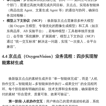
个部门，需通过高效沟通完成共同目标。京点点。实现各智能体
（商品信息 Agent、文案生成 Agent 等）的通信与协同，确保任
务流转顺畅；
模型上下文协议（MCP）
：
焕新版京点点需兼容多种大模型
（如 Oxygen 主模型、专项优化的图像生成模型）和工具（如京
东商品库、AB 实验平台），若每种模型 / 工具都单独开发接
口，会导致 “系统臃肿、扩展困难”。模型上下文协议（MCP）
通过 “统一交互标准” 解决这一问题，实现 “一次接入，全平台
兼容”。
4.4 京点点（OxygenVision）业务流程：四步实现智
能素材生成
焕新版京点点的素材生成并非 “单一智能体完成”，而是 “人机
协作交互→智能规划→多智能体协作执行→成果交付” 的全流程闭
环。每个阶段都有明确的目标、技术支撑和业务校验，确保最终交
付的素材 “符合需求、质量可靠、效果可验证”。
第一阶段-人机协作交互
：用户将自己的需求描述给机器，系统