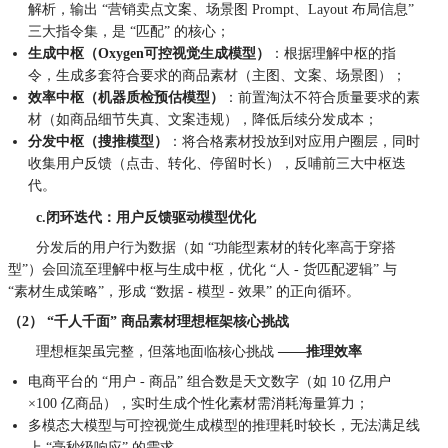
解析，输出 “营销卖点文案、场景图 Prompt、Layout 布局信息”
三大指令集，是 “匹配” 的核心；
生成中枢（Oxygen可控视觉生成模型）
：根据理解中枢的指
令，生成多套符合要求的商品素材（主图、文案、场景图）；
效率中枢（机器质检预估模型）
：前置淘汰不符合质量要求的素
材（如商品细节失真、文案违规），降低后续分发成本；
分发中枢（搜推模型）
：将合格素材投放到对应用户圈层，同时
收集用户反馈（点击、转化、停留时长），反哺前三大中枢迭
代。
c.闭环迭代：用户反馈驱动模型优化
分发后的用户行为数据（如 “功能型素材的转化率高于穿搭
型”）会回流至理解中枢与生成中枢，优化 “人 - 货匹配逻辑” 与
“素材生成策略”，形成 “数据 - 模型 - 效果” 的正向循环。
（2） “千人千面” 商品素材理想框架核心挑战
理想框架虽完整，但落地面临核心挑战
——推理效率
电商平台的 “用户 - 商品” 组合数是天文数字（如 10 亿用户
×100 亿商品），实时生成个性化素材需消耗海量算力；
多模态大模型与可控视觉生成模型的推理耗时较长，无法满足线
上 “毫秒级响应” 的需求。