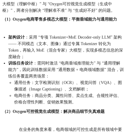
大模型（理解中枢）” 与 “Oxygen可控视觉生成模型（生成中
枢）”，两者分别解决 “理解准不准” 与 “生成好不好” 的问题。
（1）Oxygen
电商零售多模态大模型：平衡垂域能力与通用能力
架构设计
：采用 “专项 Tokenizer+MoE Decoder-only LLM” 架构
—— 不同模态（文本、图像）通过专属 Tokenizer 转化为
Token，再输入 MoE（混合专家）大模型，实现多模态信息的深
度融合；
训练任务设计
：需同时激活 “电商垂域推理能力” 与 “通用理解
能力”，因此训练数据采用 “通用数据 + 电商领域数据” 混合，训
练任务覆盖两类场景：
通用任务：文字检测识别（OCR）、视觉问答（VQA）、图
像描述（Image Captioning）、文档解析；
电商任务：商品分类、属性问答、卖点生成、合规性评估、
价格合理性判断、促销效果预测。
（2）Oxygen
可控视觉生成模型：解决商品细节失真难题
在业务的角度来看，电商领域的可控生成是所有领域中要