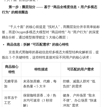
第一步：圈层划分 —— 基于 “商品全维度信息 + 用户多模态
行为” 的精准圈选
“千人十面” 的核心前提是 “找对人”，而圈层划分并非简单贴标
签，而是Oxygen多模态大模型对 “商品特性” 与 “用户行为” 的深度
耦合分析，通过模型推理锁定 5 大核心圈层：
商品信息：拆解 “可匹配需求” 的核心特性
京造美式黑咖啡的基础信息经多模态大模型结构化解析后，提
炼出 5 个关键特性，这些特性直接对应不同用户的核心诉求：
商品核心
特性描述
可匹配的用户需求
特性
无糖零添
未添加蔗糖、代糖，每
控糖、减脂人群对 “低
加
条热量＜5 大卡
负担” 的需求
保留咖啡原香，冷 / 热
健身、户外场景 “取水
冷萃冻干
水均可速溶（3 秒溶
不便”、办公场景 “快速
工艺
解）
冲泡” 需求