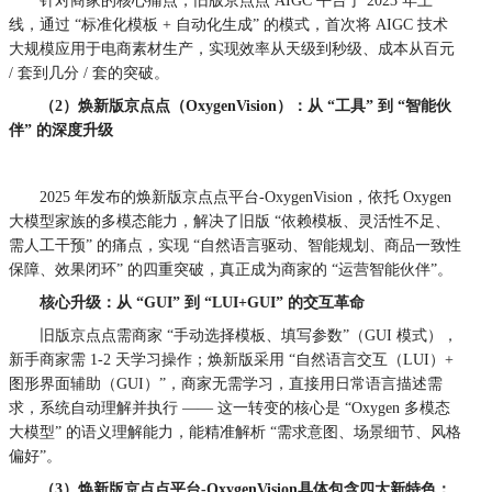
针对商家的核心痛点，旧版京点点 AIGC 平台于 2023 年上
线，通过 “标准化模板 + 自动化生成” 的模式，首次将 AIGC 技术
大规模应用于电商素材生产，实现效率从天级到秒级、成本从百元
/ 套到几分 / 套的突破
。
（2）焕新版京点点（OxygenVision）：从 “工具” 到 “智能伙
伴” 的深度升级
2025 年发布的焕新版京点点平台-OxygenVision，依托 Oxygen
大模型家族的多模态能力，解决了旧版 “依赖模板、灵活性不足、
需人工干预” 的痛点，实现 “自然语言驱动、智能规划、商品一致性
保障、效果闭环” 的四重突破，真正成为商家的 “运营智能伙伴”。
核心升级：从 “GUI” 到 “LUI+GUI” 的交互革命
旧版京点点需商家 “手动选择模板、填写参数”（GUI 模式），
新手商家需 1-2 天学习操作；焕新版采用 “自然语言交互（LUI）+
图形界面辅助（GUI）”，商家无需学习，直接用日常语言描述需
求，系统自动理解并执行 —— 这一转变的核心是 “Oxygen 多模态
大模型” 的语义理解能力，能精准解析 “需求意图、场景细节、风格
偏好”。
（3）焕新版京点点平台-OxygenVision具体包含四大新特色：