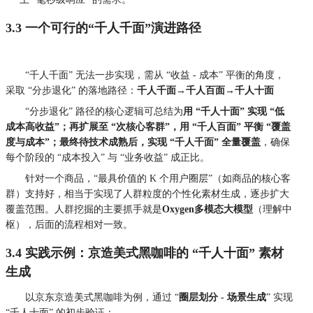
3.3 一个可行的“千人千面”演进路径
“千人千面” 无法一步实现，需从 “收益 - 成本” 平衡的角度，
采取 “分步退化” 的落地路径：
千人千面→千人百面→千人十面
“分步退化” 路径的核心逻辑可总结为
用 “千人十面” 实现 “低
成本高收益”；再扩展至 “次核心客群”，用 “千人百面” 平衡 “覆盖
度与成本”；最终待技术成熟后，实现 “千人千面” 全量覆盖
，确保
每个阶段的 “成本投入” 与 “业务收益” 成正比。
针对一个商品，“最具价值的 K 个用户圈层”（如商品的核心客
群）支持好，相当于实现了人群粒度的个性化素材生成，逐步扩大
覆盖范围。人群挖掘的主要抓手就是
Oxygen多模态大模型
（理解中
枢），后面的流程相对一致。
3.4 实践示例：京造美式黑咖啡的 “千人十面” 素材
生成
以京东京造美式黑咖啡为例，通过 “
圈层划分 - 场景生成
” 实现
“千人十面” 的初步验证：