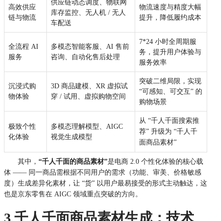
供应链动态调度、物联网
高效供应
物流速度与精度大幅
库存监控、无人机 / 无人
链与物流
提升，降低履约成本
车配送
7*24 小时全周期服
全流程 AI
多模态智能客服、AI 售前
务，提升用户体验与
服务
咨询、自动化售后处理
服务效率
突破二维局限，实现
沉浸式购
3D 商品建模、XR 虚拟试
“可感知、可交互” 的
物体验
穿 / 试用、虚拟购物空间
购物场景
从 “千人千面搜索推
极致个性
多模态理解模型、AIGC
荐” 升级为 “千人千
化体验
视觉生成模型
面商品素材”
其中，
“千人千面的商品素材”
是电商 2.0 个性化体验的核心载
体 —— 同一商品需根据不同用户的需求（功能、审美、价格敏感
度）生成差异化素材，让 “货” 以用户最易接受的形式主动触达，这
也是京东零售在 AIGC 领域重点突破的方向。
3 千人千面商品素材生成：技术