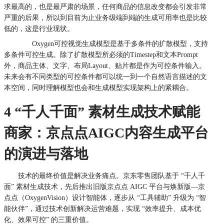
求最高的，也是最严肃的场景，任何商品的信息改变都会引发非常
严重的后果，所以到目前为止业务级端到端的生成可用率也是比较
低的，这是行业现状。
Oxygen
可控视觉生成模型是基于多条件的扩散模型，支持
多条件可控生成。除了扩散模型所必须的Timestep和文本Prompt
外，商品主体、文字、布局Layout、贴片都是作为可控条件输入。
未来会有不同类型的可控条件都可以统一到一个自然语言描述的文
本空间，同时理解模型也会和生成模型实现架构上的紧耦合。
4
“千人千面” 素材生成
技术赋能
商家：京点点AIGC内容生成平台
的演进与落地
技术的最终价值是解决业务痛点。京东零售团队基于 “千人千
面” 素材生成技术，
先后推出旧版京点点 AIGC 平台与焕新版
—京
点点（OxygenVision）设计智能体
，逐步从 “工具辅助” 升级为 “智
能伙伴”，通过技术创新解决运营难题，实现 “效率提升、成本优
化、效果可控” 的三重价值。