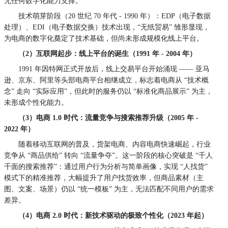
无任何数字化能力支撑。
技术萌芽阶段（20 世纪 70 年代 - 1990 年）：EDP（电子数据
处理）、EDI（电子数据交换）技术出现，“无纸贸易” 雏形显现，
为电商的数字化奠定了技术基础，但尚未形成规模化线上平台。
（2）互联网起步：线上平台的诞生（1991 年 - 2004 年）
1991 年因特网正式开放后，线上交易平台开始涌现 —— 亚马
逊、京东、阿里等头部电商平台相继成立，标志着电商从 “技术概
念” 走向 “实际应用”，但此时的服务仍以 “标准化商品展示” 为主，
未形成个性化能力。
（3）电商 1.0 时代：流量竞争与搜索推荐升级（2005 年 -
2022 年）
随着移动互联网的普及，货架电商、内容电商快速崛起，行业
竞争从 “商品供给” 转向 “流量争夺”。这一阶段的核心突破是 “千人
千面的搜索推荐”：通过用户行为分析与简单画像，实现 “人找货”
模式下的精准推荐，大幅提升了用户找货效率，但商品素材（主
图、文案、场景）仍以 “统一模板” 为主，无法匹配不同用户的需求
差异。
（4）电商 2.0 时代：新技术驱动的极致个性化（2023 年起）