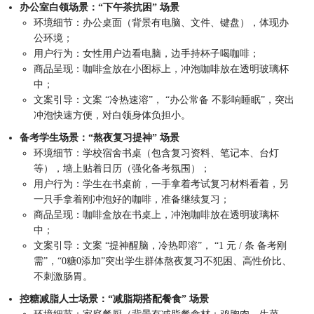
办公室白领场景：“下午茶抗困” 场景
环境细节：办公桌面（背景有电脑、文件、键盘），体现办
公环境；
用户行为：女性用户边看电脑，边手持杯子喝咖啡；
商品呈现：咖啡盒放在小图标上，冲泡咖啡放在透明玻璃杯
中；
文案引导：文案 “冷热速溶”， “办公常备 不影响睡眠”，突出
冲泡快速方便，对白领身体负担小。
备考学生场景：“熬夜复习提神” 场景
环境细节：学校宿舍书桌（包含复习资料、笔记本、台灯
等），墙上贴着日历（强化备考氛围）；
用户行为：学生在书桌前，一手拿着考试复习材料看着，另
一只手拿着刚冲泡好的咖啡，准备继续复习；
商品呈现：咖啡盒放在书桌上，冲泡咖啡放在透明玻璃杯
中；
文案引导：文案 “提神醒脑，冷热即溶”， “1 元 / 条 备考刚
需”，“0糖0添加”突出学生群体熬夜复习不犯困、高性价比、
不刺激肠胃。
控糖减脂人士场景：“减脂期搭配餐食” 场景