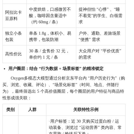
中度烘焙，口感微苦不
提神但怕 “心悸” 、“睡
阿拉比卡
酸，咖啡因含量适中
不着觉”的学生、白领需
豆原料
（约 60mg / 条）
求
独立小条
单条 1.8g，体积小、易
户外、通勤、差旅场景
包装
携带，包装防潮
“便携” 需求
30 条 / 盒售价 32 元，
大众用户对 “平价优质”
高性价比
单价约 1 元 / 条
的需求
用户圈层：结合 “行为数据 + 场景标签” 的精准锁定
Oxygen
多模态大模型通过分析京东平台内 “用户历史行为”（购
买、浏览、收藏、评论）、“场景化标签”（时间、地点、伴随行
为），最终筛选出 5 个高价值圈层，每个圈层的用户特征与商品特
性形成强关联：
类别
人群
关联特性示例
·用户标签：近 30 天购买过蛋白粉 / 运
动装备、浏览过 “运动营养” 类内容、常
在晨跑 / 晚练后下单；