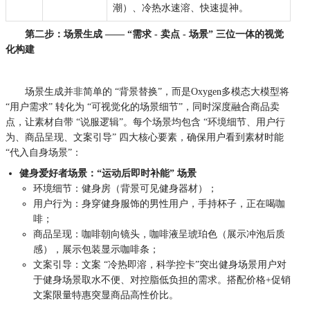
潮）、冷热水速溶、快速提神。
第二步：场景生成 —— “需求 - 卖点 - 场景” 三位一体的视觉
化构建
场景生成并非简单的 “背景替换”，而是
Oxygen
多模态大模型将
“用户需求” 转化为 “可视觉化的场景细节”，同时深度融合商品卖
点，让素材自带 “说服逻辑”。每个场景均包含 “环境细节、用户行
为、商品呈现、文案引导” 四大核心要素，确保用户看到素材时能
“代入自身场景”：
健身爱好者场景：“运动后即时补能” 场景
环境细节：健身房（背景可见健身器材）；
用户行为：身穿健身服饰的男性用户，手持杯子，正在喝咖
啡；
商品呈现：咖啡朝向镜头，咖啡液呈琥珀色（展示冲泡后质
感），展示包装显示
咖啡条
；
文案引导：文案 “冷热即溶，科学控卡”突出健身场景用户对
于健身场景取水不便、对控脂低负担的需求。搭配价格+促销
文案限量特惠突显商品高性价比。