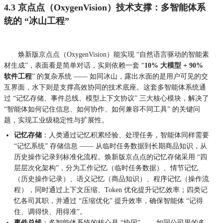
4.3 京点点（OxygenVision）技术支撑：多智能体系
统的 “冰山工程”
焕新版京点点
（OxygenVision）
能实现 “自然语言驱动的智能素
材生成”，表面看是简单对话，实则依赖一套 “
10% 大模型 + 90%
软件工程
” 的复杂系统 —— 如同冰山，露出水面的是用户可见的交
互界面，水下则是支撑高效协同的技术底座。这套多智能体系统通
过 “记忆存储、事件总线、模型上下文协议” 三大核心模块，解决了
“智能体如何记住信息、如何协作、如何兼容不同工具” 的关键问
题，实现工业级稳定性与扩展性。
记忆存储
：人类通过记忆积累经验、处理任务，智能体同样需要
“记忆系统” 存储信息 —— 从临时任务数据到长期商品知识，从
历史操作记录到标准化流程。焕新版京点点的记忆存储采用 “四
层层次化架构”，分为工作记忆（临时任务数据）、情节记忆
（历史操作记录）、语义记忆（商品知识）、程序记忆（操作流
程），同时通过上下文压缩、Token 优化提升记忆效率；四类记
忆各司其职，并通过 “压缩优化” 提升效率，确保智能体 “记得
住、调得快、用得准”。
事件总线
：多智能体系统的核心是 “协同”—— 如同公司里的多