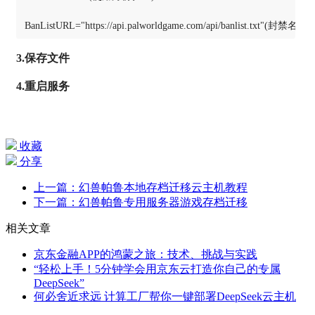
BanListURL="https://api.palworldgame.com/api/banlist.txt"(封禁名单
3.保存文件
4.重启服务
收藏
分享
上一篇：幻兽帕鲁本地存档迁移云主机教程
下一篇：幻兽帕鲁专用服务器游戏存档迁移
相关文章
京东金融APP的鸿蒙之旅：技术、挑战与实践
“轻松上手！5分钟学会用京东云打造你自己的专属
DeepSeek”
何必舍近求远 计算工厂帮你一键部署DeepSeek云主机