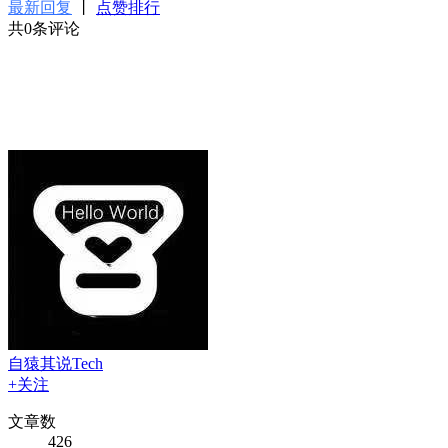
最新回复
丨
点赞排行
共0条评论
自猿其说Tech
+关注
文章数
426