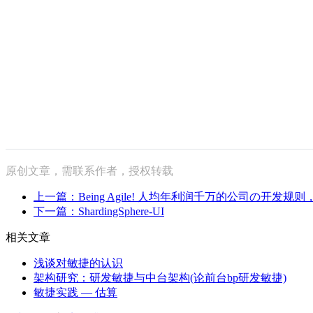
原创文章，需联系作者，授权转载
上一篇：Being Agile! 人均年利润千万的公司の开发
下一篇：ShardingSphere-UI
相关文章
浅谈对敏捷的认识
架构研究：研发敏捷与中台架构(论前台bp研发敏捷)
敏捷实践 — 估算