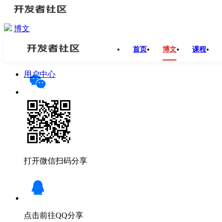
博文
开发者社区
>
博文
>
Being Agile！一个“积极的悲观主义”者
首页
博文
课程
分享
用户中心
打开微信扫码分享
点击前往QQ分享