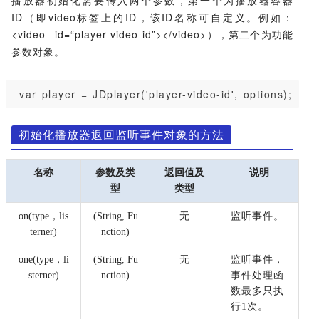
ID（即video标签上的ID，该ID名称可自定义。
例如：
<video id=“player-video-id”></video>），
第二个为功能
参数对象
。
 var player = JDplayer('player-video-id', options);
初始化播放器返回监听事件对象的方法
名称
参数及类
返回值及
说明
型
类型
on(type
，
lis
(String, Fu
无
监听事件
。
terner)
nction)
one(type
，
li
(String, Fu
无
监听事件，
sterner)
nction)
事件处理函
数最多只执
行1次
。