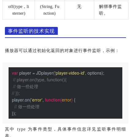
off(type
，
li
(String, Fu
无
解绑事件监
sterner)
nction)
听
。
事件监听的技术实现
播放器可以通过初始化返回的对象进行事件监听，示例：
var
 player = JDplayer(
'player-video-id'
, options);  
// player.on(type, function(){
// 做一些处理
// });
 player.on(
'error'
, 
function
(
error
) 
{
// 做一些处理
 });
其中 type 为事件类型，具体事件信息详见监听事件明细
表。