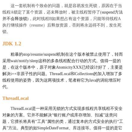
这一套机制有个致命的问题，就是容易发生死锁，原因在于当
线程A锁定了某个资源，还未释放时，被主线程暂停了(
suspend方法
并不会释放锁
)，此时线程B如果想占有这个资源，只能等待线程A
执行继续操作（resume）后释放资源，否则将永远得不到，发生死
锁。
JDK 1.2
粗暴的
stop/resume/suspend机制在这个版本被禁止使用了，
转而
采用wait/notify/sleep这样的多条线程配合行动的方式。值得一提的
是，在这个版本中，原子对象AtomicityXXX已经设计好了，主要是
解决i++非原子性的问题。ThreadLocal和Collections的加入增加了多
线程使用的姿势，因为这两项技术，笔者称它为Java的
涡轮增压时
代。
ThreadLocal
ThreadLocal是一种采用无锁的方式实现多线程共享线程不安全
对象的方案。它并不能解决“银行账户或库存增加、扣减”这类问
题，它擅长将具有“工具”属性的类，通过复本的方式安全的执行“工
具”方法。典型的如SimpleDateFormat、
库连接等
。值得一提的是它