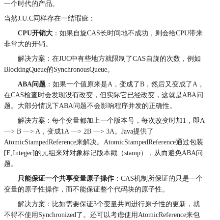
一个时代的产品。
当然J.U.C同样存在一结瑕疵：
CPU开销大
：如果自旋CAS长时间地不成功，则会给CPU带来
非常大的开销。
解决方案：在JUC中有些地方就限制了CAS自旋的次数，例如
BlockingQueue的SynchronousQueue。
ABA问题
：如果一个值原来是A，变成了B，然后又变成了A，
在CAS检查时会发现没有改变，但实际它已经改变，这就是ABA问
题。大部分情况下ABA问题不会影响程序并发的正确性。
解决方案：每个变量都加上一个版本号，每次改变时加1，即A
—> B —> A，变成1A —> 2B —> 3A。Java提供了
AtomicStampedReference来解决。AtomicStampedReference通过包装
[E,Integer]的元组来对对象标记版本戳（stamp），从而避免ABA问
题。
只能保证一个共享变量原子操作
：CAS机制所保证的只是一个
变量的原子性操作，而不能保证整个代码块的原子性。
解决方案：比如需要保证3个变量共同进行原子性的更新，就
不得不使用Synchronized了。还可以考虑使用AtomicReference来包