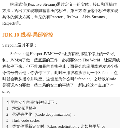
响应式流(Reactive Streams)通过定义一组实体，接口和互操作
方法，给出了实现非阻塞背压的标准。第三方遵循这个标准来实现
具体的解决方案，常见的有Reactor，RxJava，Akka Streams，
Ratpack等。
JDK 10 线程-局部管控
Safepoint及其不足：
Safepoint是Hotspot JVM中一种让所有应用程序停止的一种机
制。JVM为了做一些底层的工作，必须要Stop The World，让应用线
程都停下来。但不能粗暴的直接停止，而是会给应用线程发送个指
令信号告诉他，你该停下了。此时应用线程执行到一个Safepoint点
时就会听从指令并响应。这也是为什么叫Safepoint。之所以加safe，
是强调JVM要做一些全局的安全的事情了，所以给这个点加了个
safe。
全局的安全的事情包括以下：
1、垃圾清理暂停
2、代码去优化（Code deoptimization）。
3、flush code cache。
4、类文件重新定义时（Class redefinition，比如热更新 or