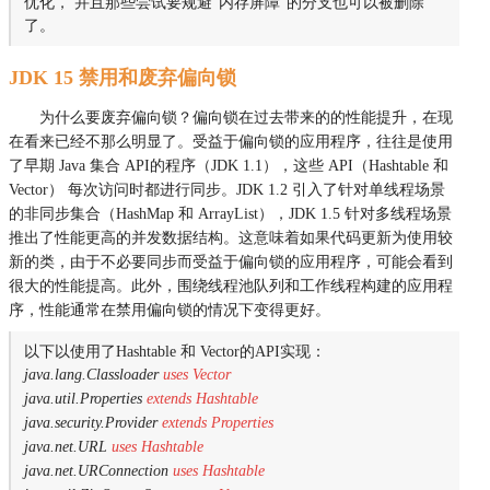
优化， 并且那些尝试要规避“内存屏障”的分支也可以被删除
了。
JDK 15 禁用和废弃偏向锁
为什么要废弃偏向锁？偏向锁在过去带来的的性能提升，在现
在看来已经不那么明显了。受益于偏向锁的应用程序，往往是使用
了早期 Java 集合 API的程序（JDK 1.1），这些 API（Hashtable 和
Vector） 每次访问时都进行同步。JDK 1.2 引入了针对单线程场景
的非同步集合（HashMap 和 ArrayList），JDK 1.5 针对多线程场景
推出了性能更高的并发数据结构。这意味着如果代码更新为使用较
新的类，由于不必要同步而受益于偏向锁的应用程序，可能会看到
很大的性能提高。此外，围绕线程池队列和工作线程构建的应用程
序，性能通常在禁用偏向锁的情况下变得更好。
以下以使用了Hashtable 和 Vector的API实现：
java.lang.Classloader
uses Vector
java.util.Properties
extends Hashtable
java.security.Provider
extends Properties
java.net.URL
uses Hashtable
java.net.URConnection
uses Hashtable