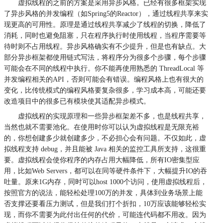
虚拟线程的之前的方案是采用异步风格。已经有很多框架实现
了异步风格的并发编程（如Spring5的Reactor），通过线程共享来实
现更高的可用性。原理是通过线程共享减少了线程的切换，降低了
消耗，同时也避免阻塞，只在程序执行时使用线程，当程序需要等
待时则不占用线程。异步风格确实有不少提升，但是也有缺点。大
部分异步框架都使用链式写法，将程序分为很多个步骤，每个步骤
可能会在不同的线程中执行。你不能再使用熟悉的 ThreadLocal 等
并发编程相关的API，否则可能会有错误。编程风格上也有很大的
变化，比传统模式的编程风格要复杂很多，学习成本高，可能还要
改造项目中的很多已有模块使其适配异步模式。
虚拟线程的实现原理和一些异步框架差不多，也是线程共享，
当然也就不需要池化。在使用时你可以认为虚拟线程是无限充裕
的，你想创建多少就创建多少，不必担心会有问题。不仅如此，虚
拟线程支持 debug，并且能被 Java 相关的监控工具所支持，这很重
要。虚拟线程会使你程序的内存占用大幅降低，所有IO密集型应
用，比如Web Servers，都可以在同等硬件条件下，大幅提升IO的吞
吐量。原来1G内存，同时可以host 1000个访问，使用虚拟线程后，
按照官方的说法，能轻松处理100万的并发，具体到业务场景上能
否支撑还要看压力测试，但是我们打个折扣，10万应该能够轻松实
现，而你不需要为此付出任何的代价，可能连代码都不用改。因为