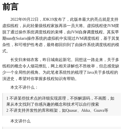
前言
2022年09月22日，JDK19发布了，此版本最大的亮点就是支持
虚拟线程，从此轻量级线程家族再添一员大将。虚拟线程使JVM摆
脱了通过操作系统调度线程的束缚，由JVM
自身调度线程。其实早
期sun在
Solaris操作系统的虚拟机中实现过
JVM调度线程，基于其复
杂性，和可维护性考虑，最终都回归到了由操作系统调度线程的模
式。
长安归来锦衣客，昨日城南起新宅。回想这一路走来，关于多
线程的概念令人烟花缭乱，网上相关讲解也不胜枚举，但总感觉缺
少一个全局性的视角。为此笔者系统性的梳理了Java关于多线程的
演进史，希望对你掌握多线程知识有帮助。
本文不讲什么：
1 不讲某些技术点的详细实现原理，不拆解源码，不画图，如
果从本文找到了你感兴趣的概念和技术可以自行搜索
2 不讲支持并发性的库和框架，如Quasar、Akka、Guava等
本文讲什么