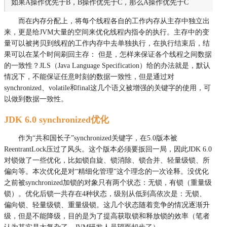
如果A操作优先于B，B操作优先于C，那么A操作优先于C
而在内存分配上，将每个线程各自的工作内存从主存中独立出
来，更是给JVM大量的空间来优化线程内指令的执行。主存中的变
量可以被拷贝到线程的工作内存中去单独执行，在执行结束后，结
果可以在某个时间刷回主存： 但是，怎样来保证各个线程之间数据
的一致性？JLS（Java Language Specification）给的办法就是，默认
情况下，不能保证任意时刻的数据一致性，但是通过对
synchronized、volatile和final这几个语义被增强的关键字的使用，可
以做到数据一致性。
JDK 6.0 synchronized优化
作为“共和国长子”synchronized关键字，在5.0版本被
ReentrantLock压过了风头。这个版本必须要扳回一局，因此JDK 6.0
对锁做了一些优化，比如锁自旋、锁消除、锁合并、轻量级锁、所
偏向等。本次优化是对“精细化管理”这个理念的一次诠释。没优化
之前被synchronized加锁的对象只有两个状态：无锁，有锁（重量级
锁）。优化后锁一共存在4种状态，级别从低到高依次是：无锁、
偏向锁、轻量级锁、重量级锁。这几个状态随着竞争的情况逐渐升
级，但是不能降级，目的是为了提高获取锁和释放锁的效率（笔者