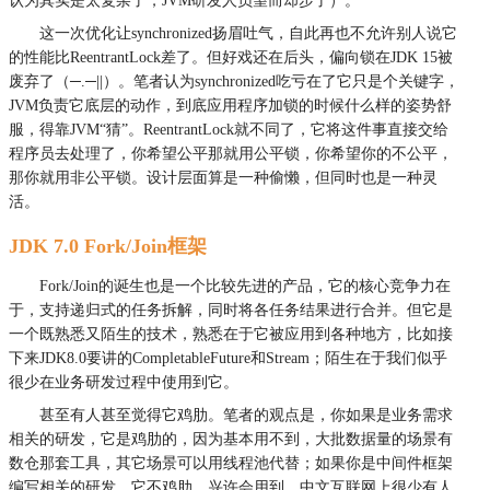
认为其实是太复杂了，JVM研发人员望而却步了）。
这一次优化让synchronized扬眉吐气，自此再也不允许别人说它
的性能比ReentrantLock差了。但好戏还在后头，偏向锁在JDK 15被
废弃了（─.─||）。笔者认为synchronized吃亏在了它只是个关键字，
JVM负责它底层的动作，到底应用程序加锁的时候什么样的姿势舒
服，得靠JVM“猜”。ReentrantLock就不同了，它将这件事直接交给
程序员去处理了，你希望公平那就用公平锁，你希望你的不公平，
那你就用非公平锁。设计层面算是一种偷懒，但同时也是一种灵
活。
JDK 7.0 Fork/Join框架
Fork/Join的诞生也是一个比较先进的产品，它的核心竞争力在
于，支持递归式的任务拆解，同时将各任务结果进行合并。但它是
一个既熟悉又陌生的技术，熟悉在于它被应用到各种地方，比如接
下来JDK8.0要讲的CompletableFuture和Stream；陌生在于我们似乎
很少在业务研发过程中使用到它。
甚至有人甚至觉得它鸡肋。笔者的观点是，你如果是业务需求
相关的研发，它是鸡肋的，因为基本用不到，大批数据量的场景有
数仓那套工具，其它场景可以用线程池代替；如果你是中间件框架
编写相关的研发，它不鸡肋，兴许会用到。中文互联网上很少有人