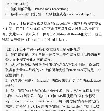
instrumentation)。
5、偏向锁的取消（Biased lock revocation）。
6、各种debug操作(比如： 死锁检查或者stacktrace dump等)。
然而，让所有线程都到就近的safepoint停下来本身就需要较长
的时间。而且让所有线程都停下来是不是显得太过鲁莽和专断了
呢。为此Java10就引入了一种可以不用stop all threads的方式，就是
线程-局部管控（Thread Local Handshake）。
比如以下是不需要stop所有线程就可以搞定的场景：
1、偏向锁撤销。这个事情只需要停止单个线程就可以撤销偏向
锁，而不需要停止所有的线程。
2、减少不同类型的可服务性查询的总体VM延迟影响，例如获
取具有大量Java线程的VM上的所有线程的stack trace可能是一个
缓慢的操作。
3、通过减少对信号（signals）的依赖来执行更安全的stack trace
采样。
4、使用所谓的非对称Dekker同步技术，通过与Java线程握手来
消除一些内存障碍。 例如，G1和CMS里使用的“条件卡标记
码”（conditional card mark code），将不再需要“内存屏障”这个
东东。这样的话，G1发送的“写屏障（write barrier）”就可以被