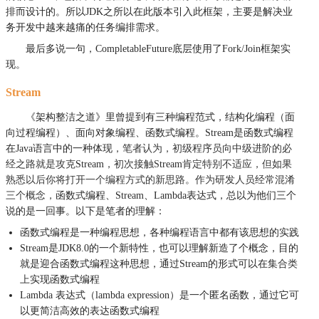
排而设计的。所以JDK之所以在此版本引入此框架，主要是解决业
务开发中越来越痛的任务编排需求。
最后多说一句，CompletableFuture底层使用了Fork/Join框架实
现。
Stream
《架构整洁之道》里曾提到有三种编程范式，结构化编程（面
向过程编程）、面向对象编程、函数式编程。Stream是函数式编程
在Java语言中的一种体现
，笔者认为，初级程序员向中级进阶的必
经之路就是攻克
Stream
，初次接触S
tream
肯定特别不适应，但如果
熟悉以后你将打开一个编程方式的新思路。作为研发人员经常混淆
三个概念，
函数式编程、Stream、Lambda表达式，总以为他们三个
说的是一回事。以下是笔者的理解：
函数式编程是一种编程思想，各种编程语言中都有该思想的实践
Stream是JDK8.0的一个新特性，也可以理解新造了个概念，目的
就是迎合函数式编程这种思想，通过Stream的形式可以在
集合类
上
实现函数式编程
Lambda 表达式（lambda expression）是一个匿名函数，通过它可
以更简洁高效的表达函数式编程