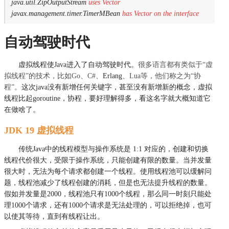
java.util.ZipOutputStream
uses Vector
javax.management.timer.TimerMBean
has Vector on the interface
自动驾驶时代
虚拟线程使Java进入了自动驾驶时代。
很多语言都有类似于“虚
拟线程”的技术，比如Go、C#、
Erlang
、Lua等，他们称之为“协
程”。
这次java没有新增任何关键字，甚至没有新增新的概念，虚拟
线程比起goroutine，协程，要好理解得多，看这名字就大概知道它
在做啥了。
JDK 19 虚拟线程
传统Java中的线程模型与操作系统是 1:1 对应的，创建和切换
线程代价很大，受限于操作系统，只能创建有限的数量。当并发量
很大时，无法为每个请求都创建一个线程。使用线程池可以缓解问
题，线程池减少了线程创建的消耗，但是也无法提升线程的数量。
假如并发量是2000，线程池只有1000个线程，那么同一时刻只能处
理1000个请求，还有1000个请求是无法处理的，可以拒绝掉，也可
以使其等待，直到有线程让出。