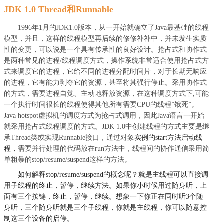
JDK 1.0 Thread和Runnable
1996年1月的JDK1.0版本，从一开始就确立了Java最基础的线程
模型，并且，这样的线程模型再后续的修修补补中，并未发生实质
性的变更，可以说是一个具有传承性的良好设计。抢占式和协作式
是两种常见的进程/线程调度方式，操作系统非常适合使用抢占式方
式来调度它的进程，它给不同的进程分配时间片，对于长期无响应
的进程，它有能力剥夺它的资源，甚至将其强行停止。采用协作式
的方式，需要进程自觉、主动地释放资源，在这种调度方式下,可能
一个执行时间很长的线程使得其他所有需要CPU的线程”饿死”。
Java hotspot虚拟机的调度方式为抢占式调用，因此Java语言一开始
就采用抢占式线程调度的方式。JDK 1.0中创建线程的方式主要是继
承Thread类或实现Runnable接口，通过对象
实例的start方法启动线
程，
需要并行处理的代码放在run方法中，线程间的协作通信采用简
单粗暴的stop/resume/suspend这样的方法。
如何解释stop/resume/suspend的概念呢？就是主线程可以直接调
用子线程的终止，暂停，继续方法。如果你小时候用过随身听，上
面有三个按键，终止，暂停，继续。想象一下你正在同时听3个随
身听，三个随身听就是三个子线程，你就是主线程，你可以随意控
制这三个设备的启停。