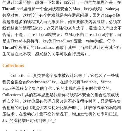
的设计非常巧妙，想像一下如果让你设计，一般的简单思路是：在
ThreadLocal里维护一个全局线程安全的Map，key为线程，value为
共享对象。这样设计有个弊端就是内存泄露问题，因为该Map会随
着越来越多的线程加入而无限膨胀，如果要解决内容泄露，必须在
线程结束时清理该Map，这又得强化GC能力了，显然投入产出比不
合适。
于是，ThreadLocal就被设计成M
ap不由ThreadLocal持有，而
是由Thread本身持有。key为ThreadLocal变量，value为值。每个
Thread将所用到的ThreadLoacl都放于其中（当然此设计还有其它衍
生问题在此不表，感兴趣的同学可以自行搜索）。
Collections
Collections工具类在这个版本被设计出来了，它包装了一些线
程安全集合如SynchronizedList。在那个只有Hashtable、Vector、
Stack等线程安全集合的年代，它的出现也是具有时代意义的。
Collections工具的基本思想是我帮你将线程不安全的集合包装成线
程安全的，这样你原有代码升级改造不必花很多时间，只需要在集
合创建的时候用我提供方法初始化集合即可。比较像汽车的涡轮增
压技术，在发动机排量不变的情况下，增加发动机的
功率和扭矩。
Java的
涡轮增压时代到来了^_^