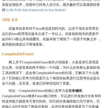
质疑这项技术，但国外已经有人在讨论，感兴趣的可以直接跳转查
阅
Is the Fork-Join framework in Java broken?
JDK 8.0
此版本的发布对于Java来说是划时代的，以至于现在全世界在
运行的Java程序里此版本占据了一半以上。但多线程相关的更新不
如JDK5.0那么具有颠覆性。此版本除了增加了一些原子对象之外 ，
最亮眼的便是以下两项更新。
CompletableFuture
网上关于CompletableFuture相关介绍很多，大多是讲它原理及
怎么用。但是笔者始终不明白一个问题：为什么在有那么多线程池
工具的情况下，还会有CompletableFuture的出现，它解决了什么痛
点？它的核心竞争力到底是什么？相信你如果进行过思考也会提出
这个问题，没关系，笔者已经帮你找到了答案。
结论：CompletableFuture的核心竞争力是
任务编排
。
CompletableFuture继承Future接口特性，可以进行并发执行任务等特
性这些能力都是有可替代性的。但它的任务编排能力无可替代，它
的核心API中包括了构造任务链，合并任务结果等都是为了任务编