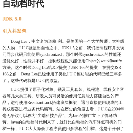
自动档时代
JDK 5.0
引入并发包
Doug Lea，中文名为道格·利。是美国的一个大学教师，大神级
的人物，J.U.C就是出自他之手。JDK1.5之前，我们控制程序并发访
问同步代码只能使用synchronized，那个时候synchronized的性能还
没优化好，性能并不好，控制线程也只能使用Object的wait和notify
方法。这个时候Doug Lea给JCP提交了JSR-166的提案，在提交JSR-
166之前，Doug Lea已经使用了类似J.U.C包功能的代码已经三年多
了，这些代码就是J.U.C的原型。
J.U.C提供了原子化对象、锁及工具套装、线程池、线程安全容
器等几大类工具。研发人员可灵活的使用任意能力搭建自己的产
品，进可使用ReentrantLock搭建底层框架，退可直接使用现成的工
具或容器进行业务代码编写。站在历史的角度去看，J.U.C在2004年
毫无争议可以称为“尖端科技产品”。为Java的推广立下了悍马功
劳。Java的自动档时代到来了，就好比自动档的汽车降低司机的门
槛一样，J.U.C大大降低了程序员使用多线程的门槛。这是个开创了