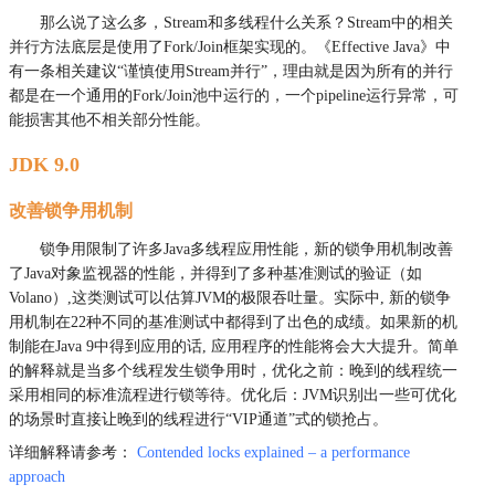
那么说了这么多，Stream和多线程什么关系？Stream中的相关
并行方法底层是使用了Fork/Join框架实现的。《Effective Java》中
有一条相关建议“谨慎使用Stream并行”，理由就是因为所有的并行
都是在一个通用的Fork/Join池中运行的，一个pipeline运行异常，可
能损害其他不相关部分性能。
JDK 9.0
改善锁争用机制
锁争用限制了许多Java多线程应用性能，新的锁争用机制改善
了Java对象监视器的性能，并得到了多种基准测试的验证（如
Volano）,这类测试可以估算JVM的极限吞吐量。实际中, 新的锁争
用机制在22种不同的基准测试中都得到了出色的成绩。如果新的机
制能在Java 9中得到应用的话, 应用程序的性能将会大大提升。简单
的解释就是当多个线程发生锁争用时，优化之前：晚到的线程统一
采用相同的标准流程进行锁等待。优化后：JVM识别出一些可优化
的场景时直接让晚到的线程进行“VIP通道”式的锁抢占。
详细解释请参考：
Contended locks explained – a performance
approach