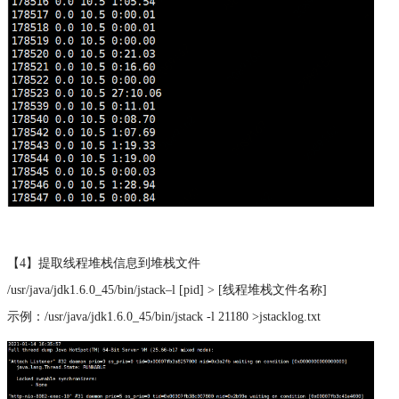
【4】提取线程堆栈信息到堆栈文件
/usr/java/jdk1.6.0_45/bin/jstack–l [pid] > [线程堆栈文件名称]
示例：/usr/java/jdk1.6.0_45/bin/jstack -l 21180 >jstacklog.txt